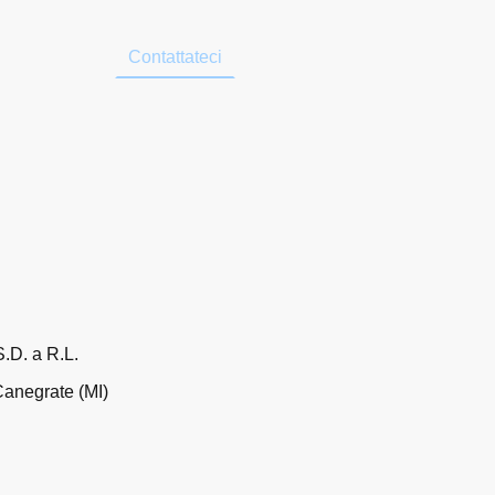
mo
News
Contattateci
Informativa sulla privacy
.D. a R.L.
Canegrate (MI)