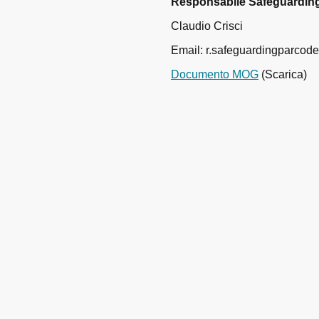
Responsabile Safeguardin
Claudio Crisci
Email: r.safeguardingparcod
Documento MOG
(Scarica)
©Copyright. Tutti i diritti riservati.